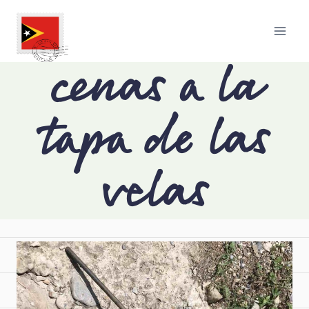
cenas a la
tapa de las
velas