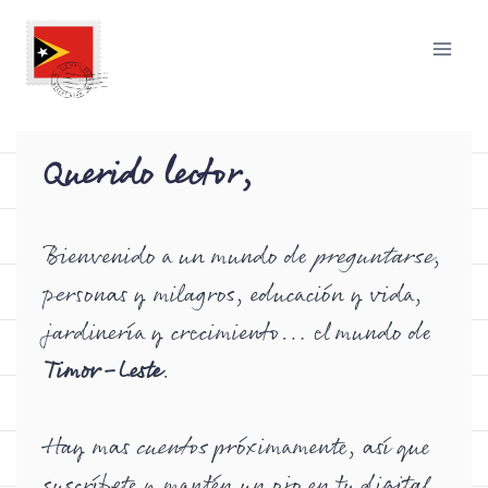
Querido lector,
Bienvenido a un mundo de
preguntarse
,
personas y milagros, educación y vida,
jardinería y crecimiento… el mundo de
Timor-Leste
.
Hay mas
cuentos
próximamente, así que
suscríbete y mantén un ojo en tu digital