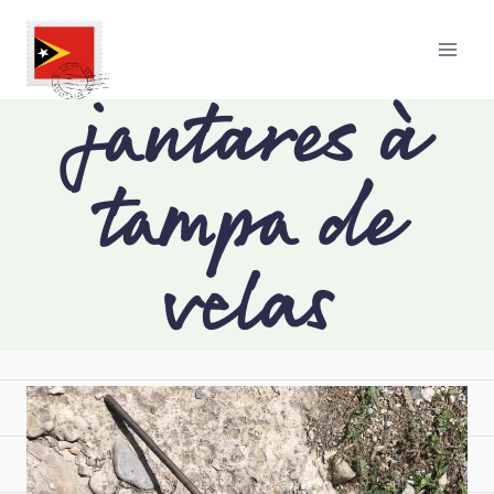
jantares à
tampa de
velas